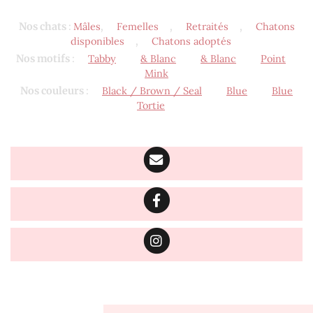
Nos chats
:
Mâles
,
Femelles
,
Retraités
,
Chatons
disponibles
,
Chatons adoptés
Nos motifs
:
Tabby
& Blanc
& Blanc
Point
Mink
Nos couleurs
:
Black / Brown / Seal
Blue
Blue
Tortie