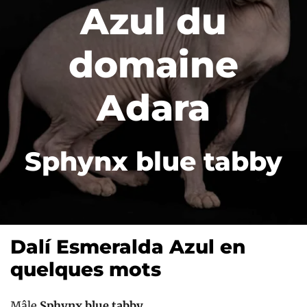
Azul du
domaine
Adara
Sphynx blue tabby
Dalí Esmeralda Azul en
quelques mots
Mâle
Sphynx blue tabby